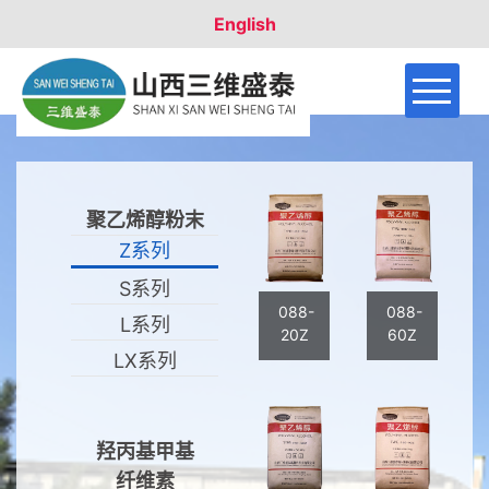
English
首页
关于盛泰
聚乙烯醇粉末
产品用途
Z系列
S系列
产品型号
088-
088-
L系列
20Z
60Z
LX系列
联系我们
羟丙基甲基
纤维素